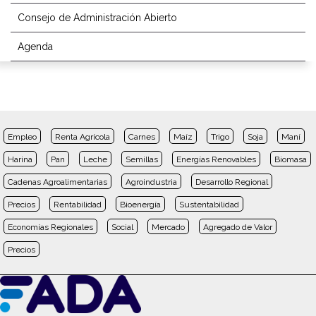
Consejo de Administración Abierto
Agenda
Empleo
Renta Agrícola
Carnes
Maíz
Trigo
Soja
Maní
Harina
Pan
Leche
Semillas
Energías Renovables
Biomasa
Cadenas Agroalimentarias
Agroindustria
Desarrollo Regional
Precios
Rentabilidad
Bioenergía
Sustentabilidad
Economías Regionales
Social
Mercado
Agregado de Valor
Precios