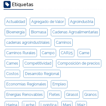
Etiquetas
Actualidad
Agregado de Valor
Agroindustria
Bioenergía
Biomasa
Cadenas Agroalimentarias
cadenas agroindustriales
Caminos
Caminos Rurales
Campo
CAR25
Carne
Carnes
Competitividad
Composición de precios
Costos
Desarrollo Regional
Economías Regionales
Empleo
Energías Renovables
Fletes
Girasol
Granos
Harina
Leche
Logística
Maní
Maíz