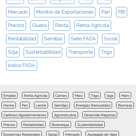
Mercado
Monitor de Exportaciones
Pan
PBI
Precios
Queso
Renta
Renta Agrícola
Rentabilidad
Semillas
Serie FADA
Social
Soja
Sustentabilidad
Transporte
Trigo
índice FADA
Empleo
Renta Agrícola
Carnes
Maíz
Trigo
Soja
Maní
Harina
Pan
Leche
Semillas
Energías Renovables
Biomasa
Cadenas Agroalimentarias
Agroindustria
Desarrollo Regional
Precios
Rentabilidad
Bioenergía
Sustentabilidad
Economías Regionales
Social
Mercado
Agregado de Valor