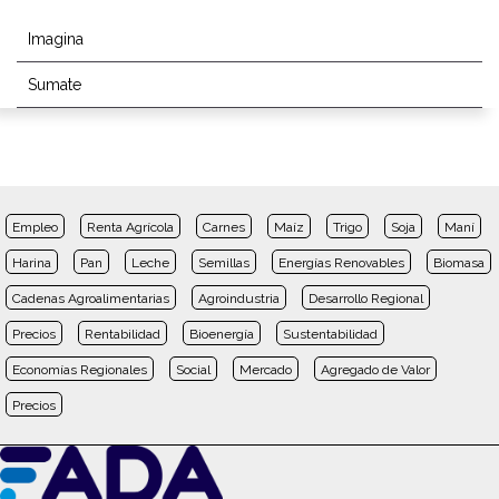
Imagina
Sumate
Empleo
Renta Agrícola
Carnes
Maíz
Trigo
Soja
Maní
Harina
Pan
Leche
Semillas
Energías Renovables
Biomasa
Cadenas Agroalimentarias
Agroindustria
Desarrollo Regional
Precios
Rentabilidad
Bioenergía
Sustentabilidad
Economías Regionales
Social
Mercado
Agregado de Valor
Precios