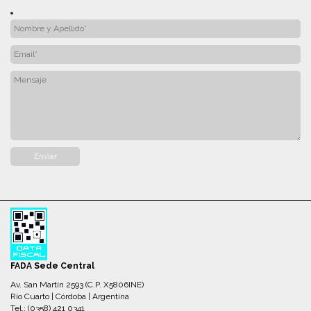
FADA Sede Central
Av. San Martín 2593 (C.P. X5806INE)
Río Cuarto | Córdoba | Argentina
Tel.: (0358) 421 0341