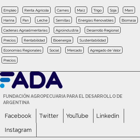
Empleo
Renta Agrícola
Carnes
Maíz
Trigo
Soja
Maní
Harina
Pan
Leche
Semillas
Energías Renovables
Biomasa
Cadenas Agroalimentarias
Agroindustria
Desarrollo Regional
Precios
Rentabilidad
Bioenergía
Sustentabilidad
Economías Regionales
Social
Mercado
Agregado de Valor
Precios
FUNDACIÓN AGROPECUARIA PARA EL DESARROLLO DE
ARGENTINA
Facebook
Twitter
YouTube
Linkedin
Instagram