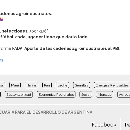
adenas agroindustriales.
1 selecciones,
¿por qué?
 fútbol
,
cada jugador tiene que darlo todo.
informe
FADA
:
Aporte de las cadenas agroindustriales al PBI.
os
oja
Maní
Harina
Pan
Leche
Semillas
Energías Renovables
Sustentabilidad
Economías Regionales
Social
Mercado
Agrega
UARIA PARA EL DESARROLLO DE ARGENTINA
Facebook
Tw