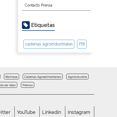
Contacto Prensa
Etiquetas
cadenas agroindustriales
PBI
Biomasa
Cadenas Agroalimentarias
Agroindustria
do de Valor
Precios
itter
YouTube
Linkedin
Instagram