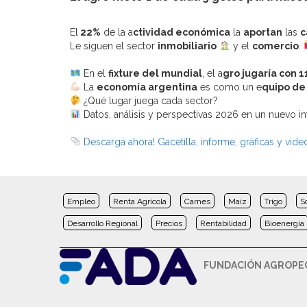
El
22%
de la a
ctividad económica
la
aportan
las
c
Le siguen el sector
inmobiliario
y el
comercio
.
En el
fixture del mundial
, el a
gro jugaría con
1
La
economía argentina
es como un e
quipo de
¿Qué lugar juega cada sector?
Datos, análisis y perspectivas 2026 en un nuevo 
Descargá ahora! Gacetilla, informe, gráficas y vide
Empleo
Renta Agrícola
Carnes
Maíz
Trigo
S
Desarrollo Regional
Precios
Rentabilidad
Bioenergía
FUNDACIÓN AGROPEC