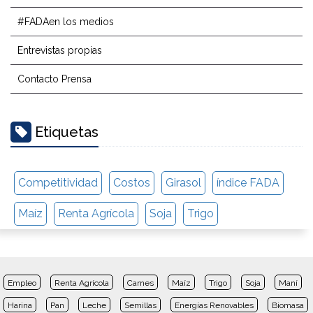
#FADAen los medios
Entrevistas propias
Contacto Prensa
Etiquetas
Competitividad
Costos
Girasol
índice FADA
Maíz
Renta Agrícola
Soja
Trigo
Empleo
Renta Agrícola
Carnes
Maíz
Trigo
Soja
Maní
Harina
Pan
Leche
Semillas
Energías Renovables
Biomasa