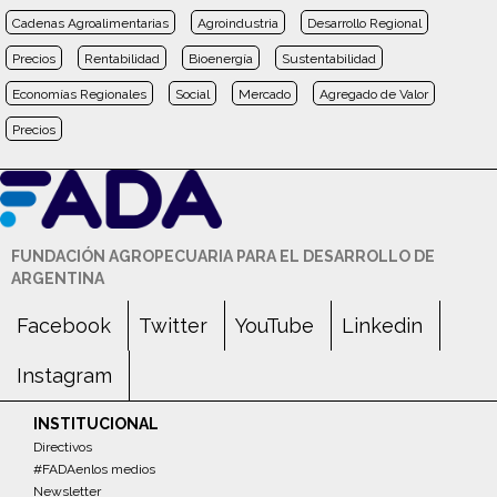
Cadenas Agroalimentarias
Agroindustria
Desarrollo Regional
Precios
Rentabilidad
Bioenergía
Sustentabilidad
Economías Regionales
Social
Mercado
Agregado de Valor
Precios
FUNDACIÓN AGROPECUARIA PARA EL DESARROLLO DE
ARGENTINA
Facebook
Twitter
YouTube
Linkedin
Instagram
INSTITUCIONAL
Directivos
#FADAenlos medios
Newsletter