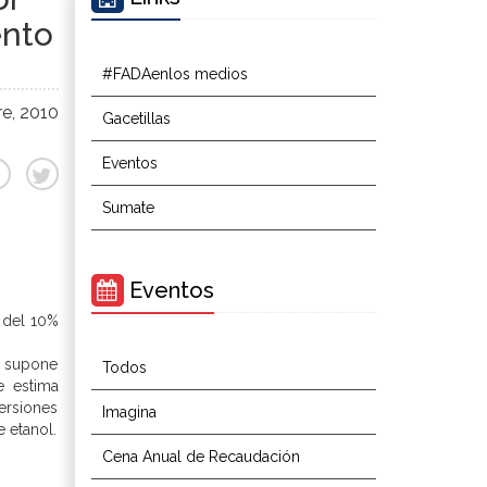
ento
#FADAenlos medios
e, 2010
Gacetillas
Eventos
Sumate
Eventos
 del 10%
se supone
Todos
e estima
ersiones
Imagina
 etanol.
Cena Anual de Recaudación