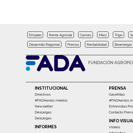
Empleo
Renta Agrícola
Carnes
Maíz
Trigo
S
Desarrollo Regional
Precios
Rentabilidad
Bioenergía
FUNDACIÓN AGROPEC
INSTITUCIONAL
PRENSA
Directivos
Gacetillas
#FADAenlos medios
#FADAenlos m
Newsletter
Entrevistas Pro
Descargas
Contacto Pren
Descargas
INFO VISUA
INFORMES
Videos