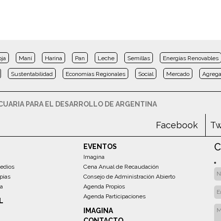
oja
Maní
Harina
Pan
Leche
Semillas
Energías Renovables
Sustentabilidad
Economías Regionales
Social
Mercado
Agrega
UARIA PARA EL DESARROLLO DE ARGENTINA
Facebook
Tw
C
EVENTOS
Imagina
edios
Cena Anual de Recaudación
pias
Consejo de Administración Abierto
sa
Agenda Propios
Agenda Participaciones
L
IMAGINA
CONTACTO