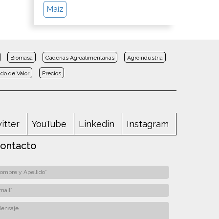
Maíz
Biomasa
Cadenas Agroalimentarias
Agroindustria
do de Valor
Precios
itter
YouTube
Linkedin
Instagram
ontacto