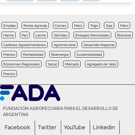
Empleo
Renta Agrícola
Carnes
Maíz
Trigo
Soja
Maní
Harina
Pan
Leche
Semillas
Energías Renovables
Biomasa
Cadenas Agroalimentarias
Agroindustria
Desarrollo Regional
Precios
Rentabilidad
Bioenergía
Sustentabilidad
Economías Regionales
Social
Mercado
Agregado de Valor
Precios
FUNDACIÓN AGROPECUARIA PARA EL DESARROLLO DE
ARGENTINA
Facebook
Twitter
YouTube
Linkedin