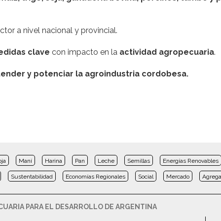
tor a nivel nacional y provincial.
didas clave
con impacto en la
actividad agropecuaria
.
ender y potenciar la agroindustria cordobesa.
oja
Maní
Harina
Pan
Leche
Semillas
Energías Renovables
Sustentabilidad
Economías Regionales
Social
Mercado
Agrega
UARIA PARA EL DESARROLLO DE ARGENTINA