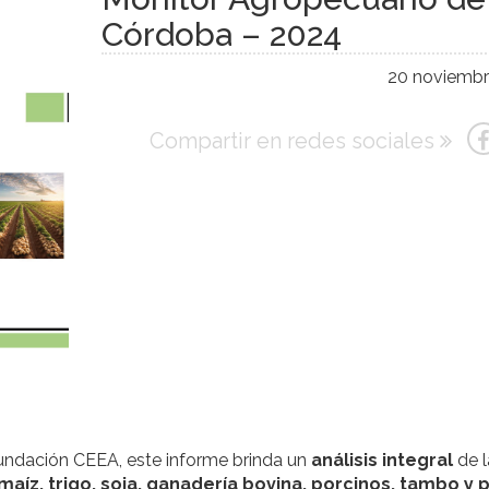
Córdoba – 2024
20 noviembr
Compartir en redes sociales
Fundación CEEA, este informe brinda un
análisis integral
de l
maíz, trigo, soja, ganadería bovina, porcinos, tambo y 