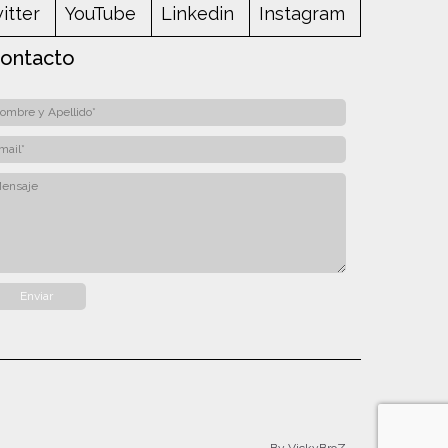
itter
YouTube
Linkedin
Instagram
ontacto
By VickyBroZ