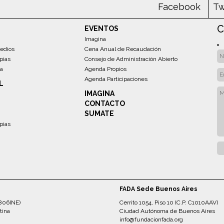
Facebook
Tw
C
EVENTOS
Imagina
edios
Cena Anual de Recaudación
pias
Consejo de Administración Abierto
sa
Agenda Propios
Agenda Participaciones
L
IMAGINA
CONTACTO
SUMATE
pias
FADA Sede Buenos Aires
5806INE)
Cerrito 1054, Piso 10 (C.P. C1010AAV)
tina
Ciudad Autónoma de Buenos Aires
info@fundacionfada.org