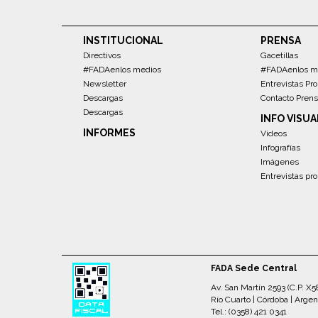
INSTITUCIONAL
PRENSA
Directivos
Gacetillas
#FADAenlos medios
#FADAenlos m
Newsletter
Entrevistas Pro
Descargas
Contacto Pren
Descargas
INFO VISUA
INFORMES
Videos
Infografías
Imágenes
Entrevistas pro
FADA Sede Central
Av. San Martín 2593 (C.P. X
Río Cuarto | Córdoba | Argen
Tel.: (0358) 421 0341