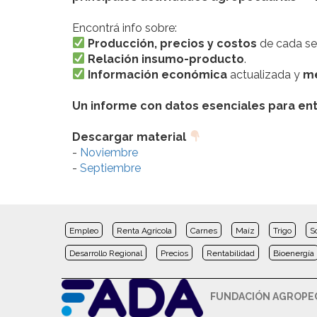
Encontrá info sobre:
Producción, precios y costos
de cada sec
Relación insumo-producto
.
Información económica
actualizada y
me
Un informe con datos esenciales para ent
Descargar material
-
Noviembre
-
Septiembre
Empleo
Renta Agrícola
Carnes
Maíz
Trigo
S
Desarrollo Regional
Precios
Rentabilidad
Bioenergía
FUNDACIÓN AGROPEC