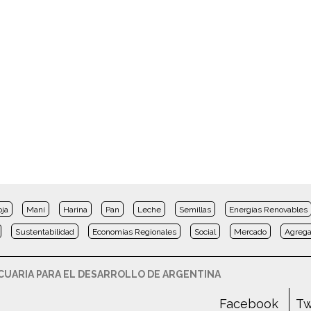
oja
Maní
Harina
Pan
Leche
Semillas
Energías Renovables
Sustentabilidad
Economías Regionales
Social
Mercado
Agrega
UARIA PARA EL DESARROLLO DE ARGENTINA
Facebook
Tw