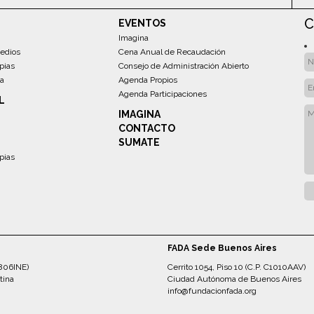
C
EVENTOS
Imagina
edios
Cena Anual de Recaudación
pias
Consejo de Administración Abierto
sa
Agenda Propios
Agenda Participaciones
L
IMAGINA
CONTACTO
SUMATE
pias
FADA Sede Buenos Aires
5806INE)
Cerrito 1054, Piso 10 (C.P. C1010AAV)
tina
Ciudad Autónoma de Buenos Aires
info@fundacionfada.org