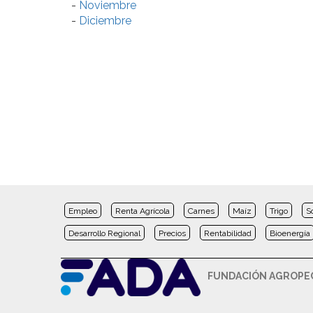
-
Noviembre
-
Diciembre
Empleo
Renta Agrícola
Carnes
Maíz
Trigo
S
Desarrollo Regional
Precios
Rentabilidad
Bioenergía
FUNDACIÓN AGROPEC