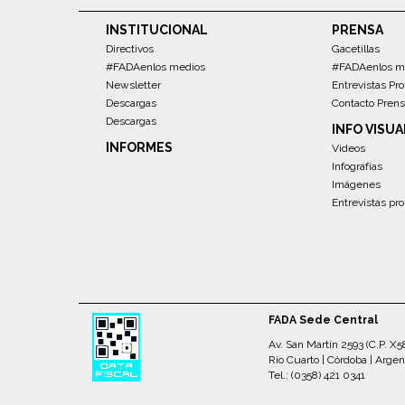
INSTITUCIONAL
PRENSA
Directivos
Gacetillas
#FADAenlos medios
#FADAenlos m
Newsletter
Entrevistas Pro
Descargas
Contacto Pren
Descargas
INFO VISUA
INFORMES
Videos
Infografías
Imágenes
Entrevistas pro
FADA Sede Central
Av. San Martín 2593 (C.P. X
Río Cuarto | Córdoba | Argen
Tel.: (0358) 421 0341