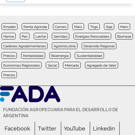
Empleo
Renta Agrícola
Carnes
Maíz
Trigo
Soja
Maní
Harina
Pan
Leche
Semillas
Energías Renovables
Biomasa
Cadenas Agroalimentarias
Agroindustria
Desarrollo Regional
Precios
Rentabilidad
Bioenergía
Sustentabilidad
Economías Regionales
Social
Mercado
Agregado de Valor
Precios
FUNDACIÓN AGROPECUARIA PARA EL DESARROLLO DE
ARGENTINA
Facebook
Twitter
YouTube
Linkedin