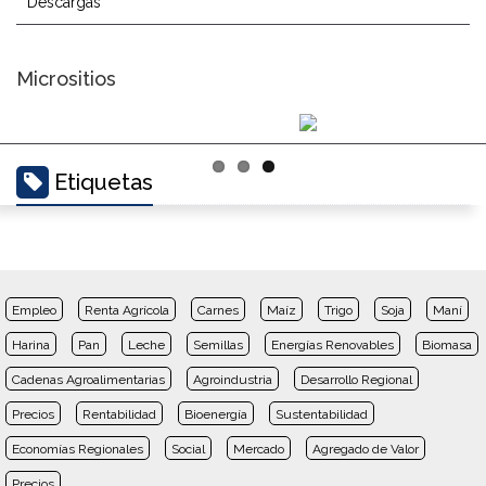
Descargas
Micrositios
Etiquetas
Empleo
Renta Agrícola
Carnes
Maíz
Trigo
Soja
Maní
Harina
Pan
Leche
Semillas
Energías Renovables
Biomasa
Cadenas Agroalimentarias
Agroindustria
Desarrollo Regional
Precios
Rentabilidad
Bioenergía
Sustentabilidad
Economías Regionales
Social
Mercado
Agregado de Valor
Precios