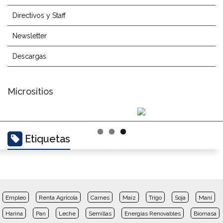
Directivos y Staff
Newsletter
Descargas
Micrositios
Etiquetas
Empleo
Renta Agrícola
Carnes
Maíz
Trigo
Soja
Maní
Harina
Pan
Leche
Semillas
Energías Renovables
Biomasa