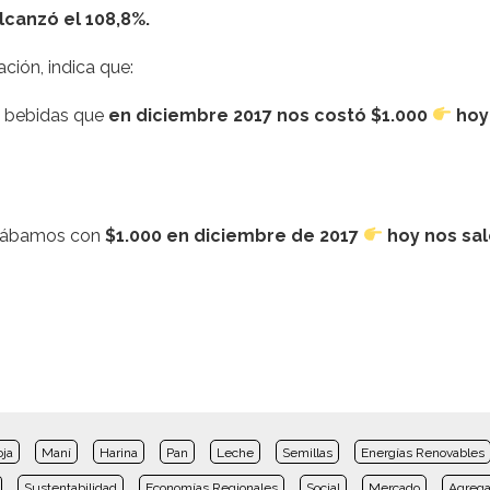
alcanzó el 108,8%.
ción, indica que:
y bebidas que
en diciembre 2017 nos costó $1.000
hoy
prábamos con
$1.000 en diciembre de 2017
hoy nos sa
oja
Maní
Harina
Pan
Leche
Semillas
Energías Renovables
Sustentabilidad
Economías Regionales
Social
Mercado
Agrega