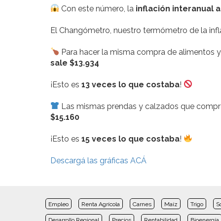
Con este número, la
inflación interanual 
El Changómetro, nuestro termómetro de la infla
Para hacer la misma compra de alimentos 
sale $13.934
¡Esto es
13 veces lo que costaba
!
Las mismas prendas y calzados que com
$15.160
¡Esto es
15 veces lo que costaba
!
Descargá las gráficas ACÁ
Empleo
Renta Agrícola
Carnes
Maíz
Trigo
S
Desarrollo Regional
Precios
Rentabilidad
Bioenergía