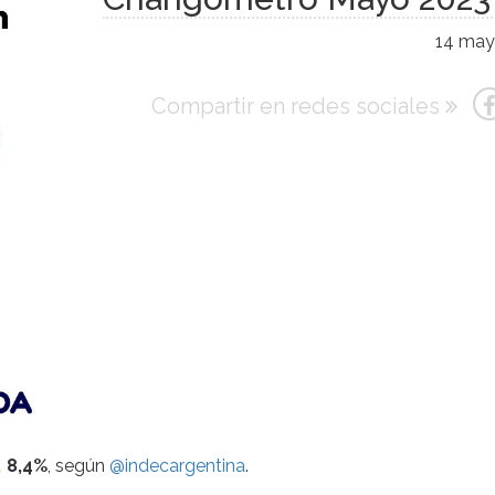
14 may
Compartir en redes sociales
8,4%
, según
@indecargentina
.