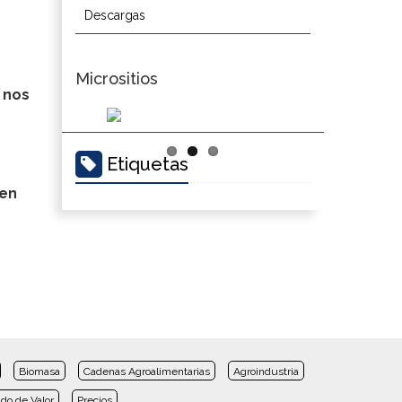
Descargas
Micrositios
 nos
Etiquetas
len
Biomasa
Cadenas Agroalimentarias
Agroindustria
do de Valor
Precios