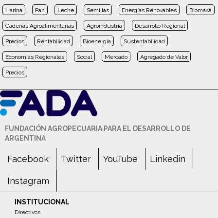
Harina
Pan
Leche
Semillas
Energías Renovables
Biomasa
Cadenas Agroalimentarias
Agroindustria
Desarrollo Regional
Precios
Rentabilidad
Bioenergía
Sustentabilidad
Economías Regionales
Social
Mercado
Agregado de Valor
Precios
FUNDACIÓN AGROPECUARIA PARA EL DESARROLLO DE
ARGENTINA
Facebook
Twitter
YouTube
Linkedin
Instagram
INSTITUCIONAL
Directivos