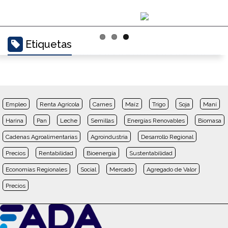
Etiquetas
Empleo
Renta Agrícola
Carnes
Maíz
Trigo
Soja
Maní
Harina
Pan
Leche
Semillas
Energías Renovables
Biomasa
Cadenas Agroalimentarias
Agroindustria
Desarrollo Regional
Precios
Rentabilidad
Bioenergía
Sustentabilidad
Economías Regionales
Social
Mercado
Agregado de Valor
Precios