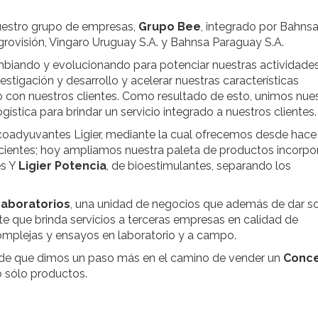
uestro grupo de empresas,
Grupo Bee
, integrado por Bahns
Agrovisión, Vingaro Uruguay S.A. y Bahnsa Paraguay S.A.
iando y evolucionando para potenciar nuestras actividades
estigación y desarrollo y acelerar nuestras características
nto con nuestros clientes. Como resultado de esto, unimos nue
gística para brindar un servicio integrado a nuestros clientes.
coadyuvantes Ligier, mediante la cual ofrecemos desde hace
ficientes; hoy ampliamos nuestra paleta de productos incorp
es Y
Ligier Potencia
, de bioestimulantes, separando los
aboratorios
, una unidad de negocios que además de dar s
nte que brinda servicios a terceras empresas en calidad de
omplejas y ensayos en laboratorio y a campo.
a de que dimos un paso más en el camino de vender un
Conc
o sólo productos.