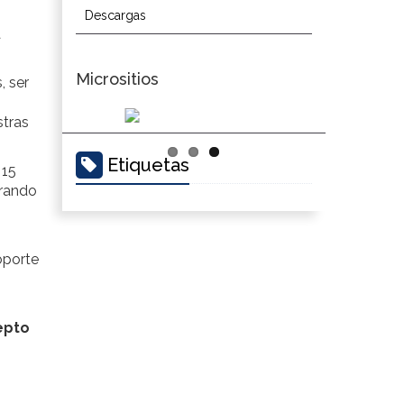
Descargas
a
Micrositios
, ser
stras
Etiquetas
 15
orando
oporte
epto