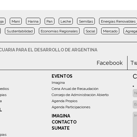
oja
Maní
Harina
Pan
Leche
Semillas
Energías Renovables
Sustentabilidad
Economías Regionales
Social
Mercado
Agrega
UARIA PARA EL DESARROLLO DE ARGENTINA
Facebook
Tw
C
EVENTOS
Imagina
edios
Cena Anual de Recaudación
pias
Consejo de Administración Abierto
sa
Agenda Propios
Agenda Participaciones
L
IMAGINA
CONTACTO
SUMATE
pias