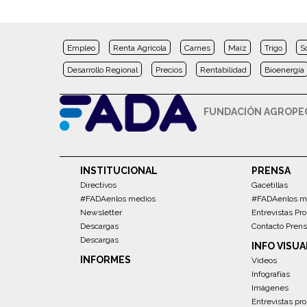
Empleo
Renta Agrícola
Carnes
Maíz
Trigo
S
Desarrollo Regional
Precios
Rentabilidad
Bioenergía
FUNDACIÓN AGROPEC
INSTITUCIONAL
PRENSA
Directivos
Gacetillas
#FADAenlos medios
#FADAenlos m
Newsletter
Entrevistas Pro
Descargas
Contacto Pren
Descargas
INFO VISUA
INFORMES
Videos
Infografías
Imágenes
Entrevistas pro