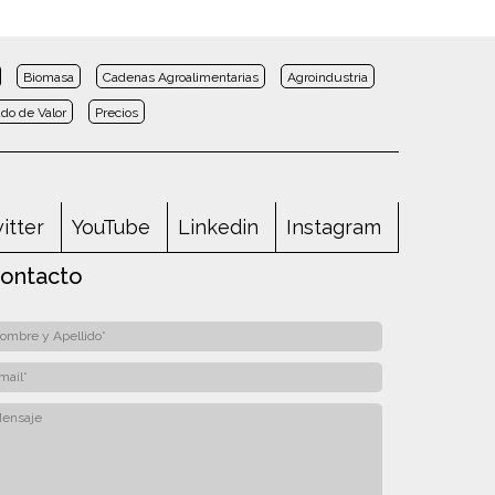
Biomasa
Cadenas Agroalimentarias
Agroindustria
do de Valor
Precios
itter
YouTube
Linkedin
Instagram
ontacto