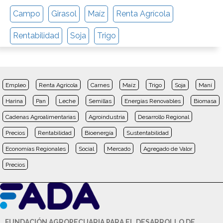
Campo
Girasol
Maíz
Renta Agrícola
Rentabilidad
Soja
Trigo
Empleo
Renta Agrícola
Carnes
Maíz
Trigo
Soja
Maní
Harina
Pan
Leche
Semillas
Energías Renovables
Biomasa
Cadenas Agroalimentarias
Agroindustria
Desarrollo Regional
Precios
Rentabilidad
Bioenergía
Sustentabilidad
Economías Regionales
Social
Mercado
Agregado de Valor
Precios
FUNDACIÓN AGROPECUARIA PARA EL DESARROLLO DE