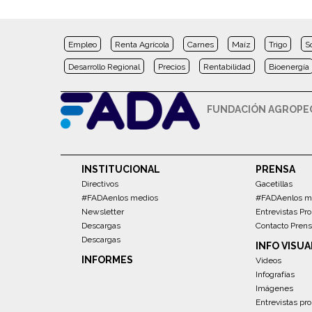
Empleo
Renta Agrícola
Carnes
Maíz
Trigo
S
Desarrollo Regional
Precios
Rentabilidad
Bioenergía
FUNDACIÓN AGROPEC
INSTITUCIONAL
PRENSA
Directivos
Gacetillas
#FADAenlos medios
#FADAenlos m
Newsletter
Entrevistas Pro
Descargas
Contacto Pren
Descargas
INFO VISUA
INFORMES
Videos
Infografías
Imágenes
Entrevistas pro