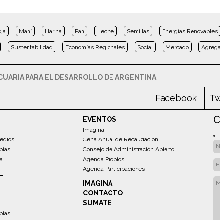
oja
Maní
Harina
Pan
Leche
Semillas
Energías Renovables
Sustentabilidad
Economías Regionales
Social
Mercado
Agrega
UARIA PARA EL DESARROLLO DE ARGENTINA
Facebook
Tw
C
EVENTOS
Imagina
edios
Cena Anual de Recaudación
pias
Consejo de Administración Abierto
sa
Agenda Propios
Agenda Participaciones
L
IMAGINA
CONTACTO
SUMATE
pias