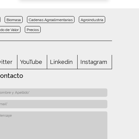
Biomasa
Cadenas Agroalimentarias
Agroindustria
do de Valor
Precios
itter
YouTube
Linkedin
Instagram
ontacto