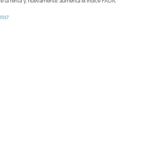
uce la renta y, nuevamente, aumenta el índice FADA.
 2017