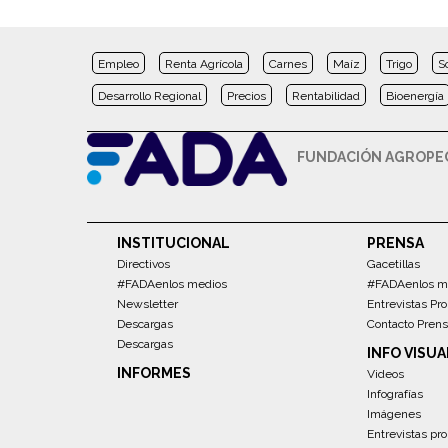
Empleo
Renta Agrícola
Carnes
Maíz
Trigo
S
Desarrollo Regional
Precios
Rentabilidad
Bioenergía
FUNDACIÓN AGROPEC
INSTITUCIONAL
PRENSA
Directivos
Gacetillas
#FADAenlos medios
#FADAenlos m
Newsletter
Entrevistas Pro
Descargas
Contacto Pren
Descargas
INFO VISUA
INFORMES
Videos
Infografías
Imágenes
Entrevistas pro