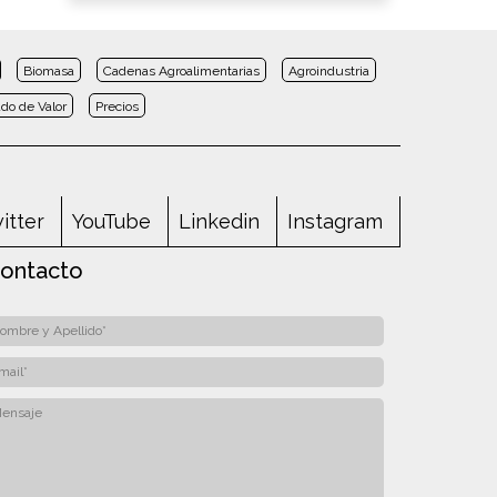
Biomasa
Cadenas Agroalimentarias
Agroindustria
do de Valor
Precios
itter
YouTube
Linkedin
Instagram
ontacto