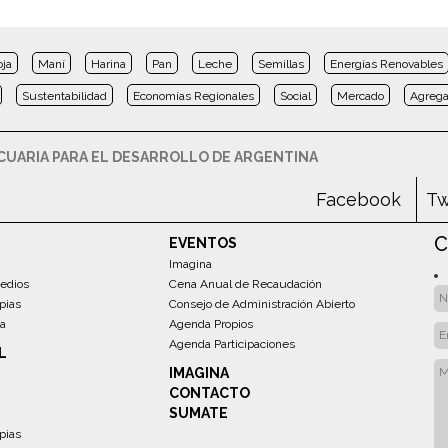
oja
Maní
Harina
Pan
Leche
Semillas
Energías Renovables
Sustentabilidad
Economías Regionales
Social
Mercado
Agrega
UARIA PARA EL DESARROLLO DE ARGENTINA
Facebook
Tw
C
EVENTOS
Imagina
edios
Cena Anual de Recaudación
pias
Consejo de Administración Abierto
sa
Agenda Propios
Agenda Participaciones
L
IMAGINA
CONTACTO
SUMATE
pias