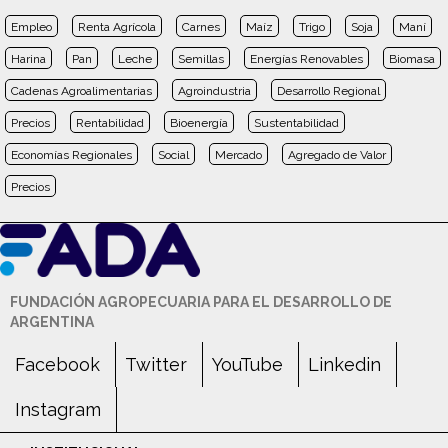
Empleo
Renta Agrícola
Carnes
Maíz
Trigo
Soja
Maní
Harina
Pan
Leche
Semillas
Energías Renovables
Biomasa
Cadenas Agroalimentarias
Agroindustria
Desarrollo Regional
Precios
Rentabilidad
Bioenergía
Sustentabilidad
Economías Regionales
Social
Mercado
Agregado de Valor
Precios
FUNDACIÓN AGROPECUARIA PARA EL DESARROLLO DE
ARGENTINA
Facebook
Twitter
YouTube
Linkedin
Instagram