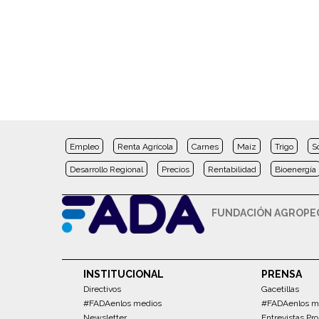
Empleo
Renta Agrícola
Carnes
Maíz
Trigo
S
Desarrollo Regional
Precios
Rentabilidad
Bioenergía
FUNDACIÓN AGROPEC
INSTITUCIONAL
PRENSA
Directivos
Gacetillas
#FADAenlos medios
#FADAenlos m
Newsletter
Entrevistas Pro