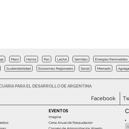
oja
Maní
Harina
Pan
Leche
Semillas
Energías Renovables
Sustentabilidad
Economías Regionales
Social
Mercado
Agrega
UARIA PARA EL DESARROLLO DE ARGENTINA
Facebook
Tw
C
EVENTOS
Imagina
edios
Cena Anual de Recaudación
pias
Consejo de Administración Abierto