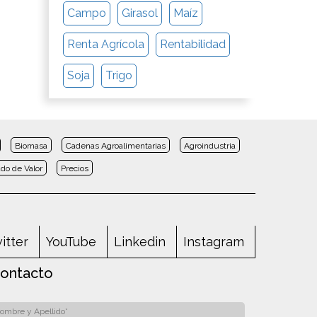
Campo
Girasol
Maíz
Renta Agrícola
Rentabilidad
Soja
Trigo
Biomasa
Cadenas Agroalimentarias
Agroindustria
do de Valor
Precios
itter
YouTube
Linkedin
Instagram
ontacto