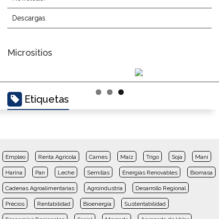
Descargas
Micrositios
Etiquetas
Empleo
Renta Agrícola
Carnes
Maíz
Trigo
Soja
Maní
Harina
Pan
Leche
Semillas
Energías Renovables
Biomasa
Cadenas Agroalimentarias
Agroindustria
Desarrollo Regional
Precios
Rentabilidad
Bioenergía
Sustentabilidad