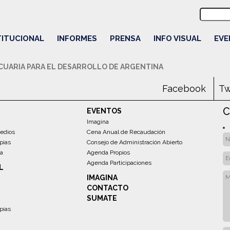
Buscar:
oja
Maní
Harina
Pan
Leche
Semillas
Energías Renovables
Sustentabilidad
Economías Regionales
Social
Mercado
Agrega
TITUCIONAL
INFORMES
PRENSA
INFO VISUAL
EVE
UARIA PARA EL DESARROLLO DE ARGENTINA
Facebook
Tw
C
EVENTOS
Imagina
edios
Cena Anual de Recaudación
pias
Consejo de Administración Abierto
sa
Agenda Propios
Agenda Participaciones
L
IMAGINA
CONTACTO
SUMATE
pias