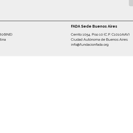
FADA Sede Buenos Aires
5806INE)
Cerrito 1054, Piso 10 (C.P. C1010AAV)
tina
Ciudad Autónoma de Buenos Aires
info@fundacionfada.org