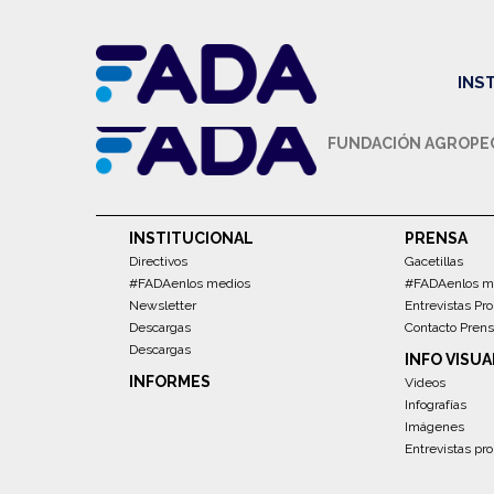
Empleo
Renta Agrícola
Carnes
Maíz
Trigo
S
Desarrollo Regional
Precios
Rentabilidad
Bioenergía
INS
FUNDACIÓN AGROPEC
INSTITUCIONAL
PRENSA
Directivos
Gacetillas
#FADAenlos medios
#FADAenlos m
Newsletter
Entrevistas Pro
Descargas
Contacto Pren
Descargas
INFO VISUA
INFORMES
Videos
Infografías
Imágenes
Entrevistas pro