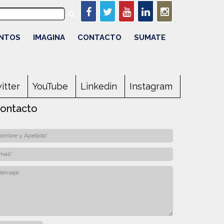
Biomasa
Cadenas Agroalimentarias
Agroindustria
do de Valor
Precios
NTOS
IMAGINA
CONTACTO
SUMATE
itter
YouTube
Linkedin
Instagram
ontacto