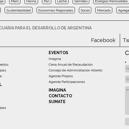
oja
Maní
Harina
Pan
Leche
Semillas
Energías Renovables
Sustentabilidad
Economías Regionales
Social
Mercado
Agrega
UARIA PARA EL DESARROLLO DE ARGENTINA
Facebook
Tw
C
EVENTOS
Imagina
edios
Cena Anual de Recaudación
pias
Consejo de Administración Abierto
sa
Agenda Propios
Agenda Participaciones
L
IMAGINA
CONTACTO
SUMATE
pias