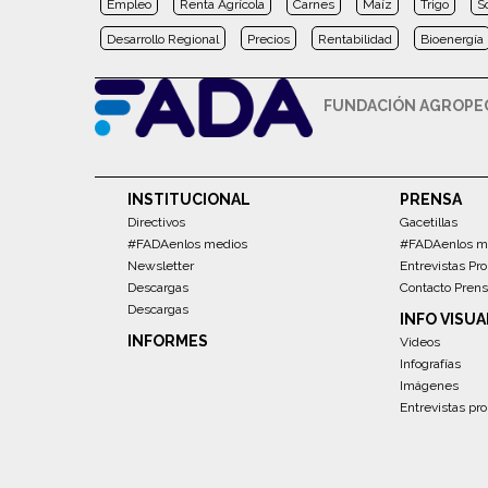
Empleo
Renta Agrícola
Carnes
Maíz
Trigo
S
Desarrollo Regional
Precios
Rentabilidad
Bioenergía
FUNDACIÓN AGROPEC
INSTITUCIONAL
PRENSA
Directivos
Gacetillas
#FADAenlos medios
#FADAenlos m
Newsletter
Entrevistas Pro
Descargas
Contacto Pren
Descargas
INFO VISUA
INFORMES
Videos
Infografías
Imágenes
Entrevistas pro