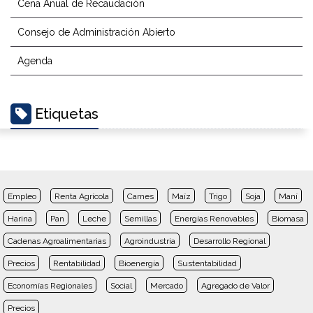
Cena Anual de Recaudación
Consejo de Administración Abierto
Agenda
Etiquetas
Empleo
Renta Agrícola
Carnes
Maíz
Trigo
Soja
Maní
Harina
Pan
Leche
Semillas
Energías Renovables
Biomasa
Cadenas Agroalimentarias
Agroindustria
Desarrollo Regional
Precios
Rentabilidad
Bioenergía
Sustentabilidad
Economías Regionales
Social
Mercado
Agregado de Valor
Precios