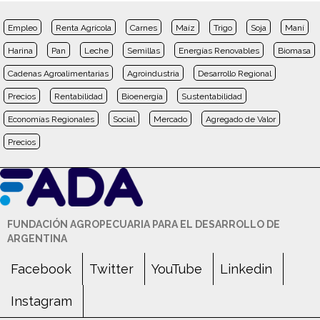
Empleo
Renta Agrícola
Carnes
Maíz
Trigo
Soja
Maní
Harina
Pan
Leche
Semillas
Energías Renovables
Biomasa
Cadenas Agroalimentarias
Agroindustria
Desarrollo Regional
Precios
Rentabilidad
Bioenergía
Sustentabilidad
Economías Regionales
Social
Mercado
Agregado de Valor
Precios
FUNDACIÓN AGROPECUARIA PARA EL DESARROLLO DE
ARGENTINA
Facebook
Twitter
YouTube
Linkedin
Instagram