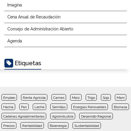
Imagina
Cena Anual de Recaudación
Consejo de Administración Abierto
Agenda
Etiquetas
Empleo
Renta Agrícola
Carnes
Maíz
Trigo
Soja
Maní
Harina
Pan
Leche
Semillas
Energías Renovables
Biomasa
Cadenas Agroalimentarias
Agroindustria
Desarrollo Regional
Precios
Rentabilidad
Bioenergía
Sustentabilidad