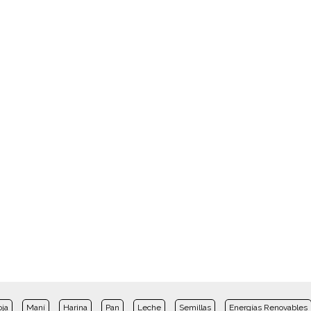
oja
Maní
Harina
Pan
Leche
Semillas
Energías Renovables