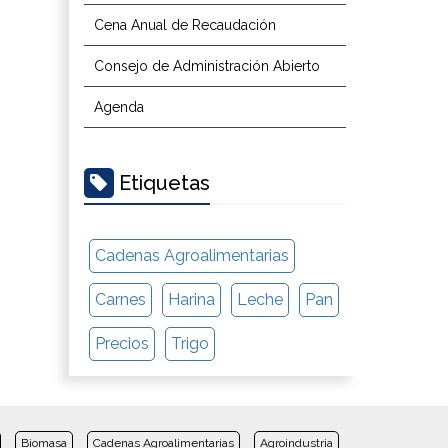
Cena Anual de Recaudación
Consejo de Administración Abierto
Agenda
Etiquetas
Cadenas Agroalimentarias
Carnes
Harina
Leche
Pan
Precios
Trigo
Biomasa
Cadenas Agroalimentarias
Agroindustria