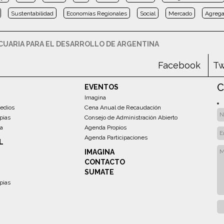
Sustentabilidad
Economías Regionales
Social
Mercado
Agrega
UARIA PARA EL DESARROLLO DE ARGENTINA
Facebook
Tw
C
EVENTOS
Imagina
edios
Cena Anual de Recaudación
pias
Consejo de Administración Abierto
sa
Agenda Propios
Agenda Participaciones
L
IMAGINA
CONTACTO
SUMATE
pias