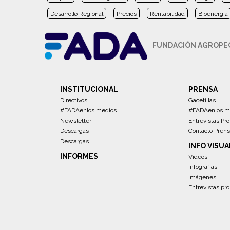
Desarrollo Regional
Precios
Rentabilidad
Bioenergía
FUNDACIÓN AGROPEC
INSTITUCIONAL
PRENSA
Directivos
Gacetillas
#FADAenlos medios
#FADAenlos m
Newsletter
Entrevistas Pro
Descargas
Contacto Pren
Descargas
INFO VISUA
INFORMES
Videos
Infografías
Imágenes
Entrevistas pro