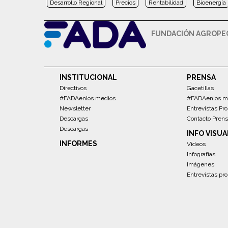
Desarrollo Regional
Precios
Rentabilidad
Bioenergía
FUNDACIÓN AGROPEC
INSTITUCIONAL
PRENSA
Directivos
Gacetillas
#FADAenlos medios
#FADAenlos m
Newsletter
Entrevistas Pro
Descargas
Contacto Pren
Descargas
INFO VISUA
INFORMES
Videos
Infografías
Imágenes
Entrevistas pro