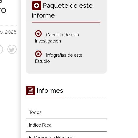
Paquete de este
ro
informe
ro, 2026
Gacetilla de esta
Investigación
Infografías de este
Estudio
Informes
Todos
Indice Fada
El Campo en Números