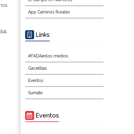
mos
App Caminos Rurales
ial.
Links
#FADAenlos medios
Gacetillas
Eventos
Sumate
Eventos