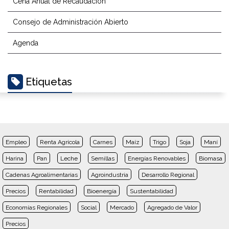
Cena Anual de Recaudación
Consejo de Administración Abierto
Agenda
Etiquetas
Empleo
Renta Agrícola
Carnes
Maíz
Trigo
Soja
Maní
Harina
Pan
Leche
Semillas
Energías Renovables
Biomasa
Cadenas Agroalimentarias
Agroindustria
Desarrollo Regional
Precios
Rentabilidad
Bioenergía
Sustentabilidad
Economías Regionales
Social
Mercado
Agregado de Valor
Precios