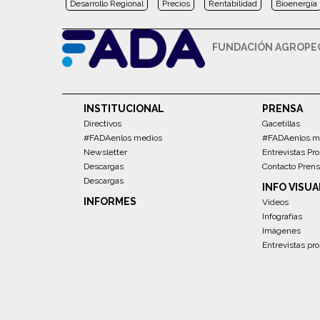
Desarrollo Regional
Precios
Rentabilidad
Bioenergía
FUNDACIÓN AGROPEC
INSTITUCIONAL
PRENSA
Directivos
Gacetillas
#FADAenlos medios
#FADAenlos m
Newsletter
Entrevistas Pro
Descargas
Contacto Pren
Descargas
INFO VISUA
INFORMES
Videos
Infografías
Imágenes
Entrevistas pro