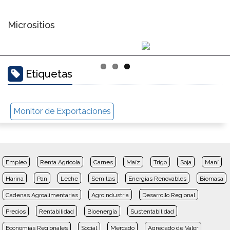
Micrositios
Etiquetas
Monitor de Exportaciones
Empleo
Renta Agrícola
Carnes
Maíz
Trigo
Soja
Maní
Harina
Pan
Leche
Semillas
Energías Renovables
Biomasa
Cadenas Agroalimentarias
Agroindustria
Desarrollo Regional
Precios
Rentabilidad
Bioenergía
Sustentabilidad
Economías Regionales
Social
Mercado
Agregado de Valor