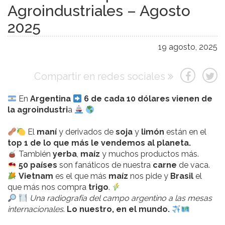
Agroindustriales – Agosto
2025
19 agosto, 2025
Compartir en redes sociales
En
Argentina
6 de cada 10 dólares vienen de
la agroindustri
a
El
maní
y derivados de
soja
y
limón
están en el
top 1 de lo que más le vendemos al planeta.
También
yerba
,
maíz
y muchos productos más.
50 países
son fanáticos de nuestra
carne
de vaca.
Vietnam
es el que más
maíz
nos pide y
Brasil
el
que más nos compra
trigo
.
Una radiografía del campo argentino a las mesas
internacionales
.
Lo nuestro, en el mundo.