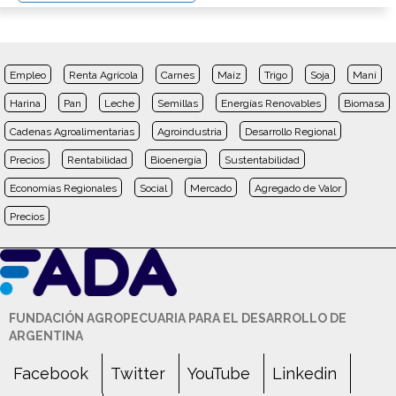
Empleo
Renta Agrícola
Carnes
Maíz
Trigo
Soja
Maní
Harina
Pan
Leche
Semillas
Energías Renovables
Biomasa
Cadenas Agroalimentarias
Agroindustria
Desarrollo Regional
Precios
Rentabilidad
Bioenergía
Sustentabilidad
Economías Regionales
Social
Mercado
Agregado de Valor
Precios
FUNDACIÓN AGROPECUARIA PARA EL DESARROLLO DE
ARGENTINA
Facebook
Twitter
YouTube
Linkedin