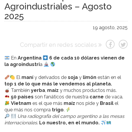
Agroindustriales – Agosto
2025
19 agosto, 2025
Compartir en redes sociales
En
Argentina
6 de cada 10 dólares vienen de
la agroindustri
a
El
maní
y derivados de
soja
y
limón
están en el
top 1 de lo que más le vendemos al planeta.
También
yerba
,
maíz
y muchos productos más.
50 países
son fanáticos de nuestra
carne
de vaca.
Vietnam
es el que más
maíz
nos pide y
Brasil
el
que más nos compra
trigo
.
Una radiografía del campo argentino a las mesas
internacionales
.
Lo nuestro, en el mundo.