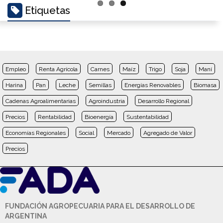
Etiquetas
Empleo
Renta Agrícola
Carnes
Maíz
Trigo
Soja
Maní
Harina
Pan
Leche
Semillas
Energías Renovables
Biomasa
Cadenas Agroalimentarias
Agroindustria
Desarrollo Regional
Precios
Rentabilidad
Bioenergía
Sustentabilidad
Economías Regionales
Social
Mercado
Agregado de Valor
Precios
FUNDACIÓN AGROPECUARIA PARA EL DESARROLLO DE
ARGENTINA