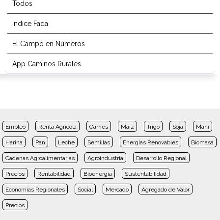
Todos
Indice Fada
El Campo en Números
App Caminos Rurales
Empleo
Renta Agrícola
Carnes
Maíz
Trigo
Soja
Maní
Harina
Pan
Leche
Semillas
Energías Renovables
Biomasa
Cadenas Agroalimentarias
Agroindustria
Desarrollo Regional
Precios
Rentabilidad
Bioenergía
Sustentabilidad
Economías Regionales
Social
Mercado
Agregado de Valor
Precios